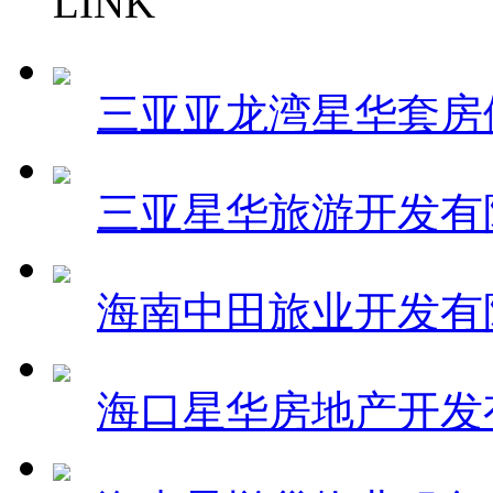
LINK
三亚亚龙湾星华套房
三亚星华旅游开发有
海南中田旅业开发有
海口星华房地产开发