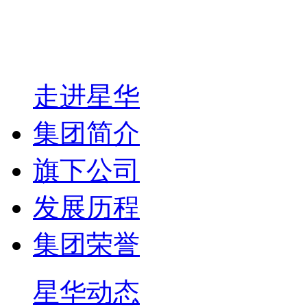
走进星华
集团简介
旗下公司
发展历程
集团荣誉
星华动态