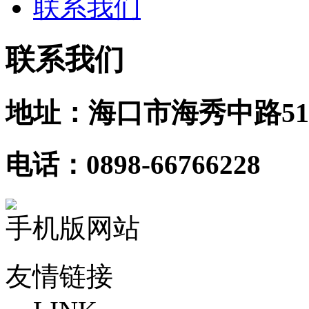
联系我们
联系我们
地址：海口市海秀中路51
电话：0898-66766228
手机版网站
友情链接