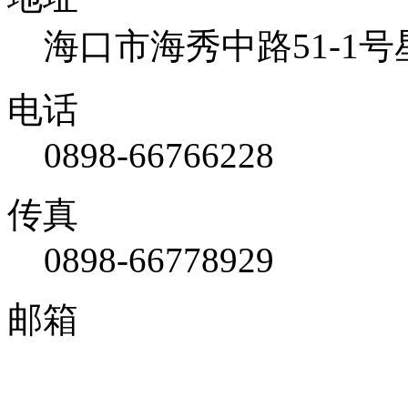
海口市海秀中路51-1号
电话
0898-66766228
传真
0898-66778929
邮箱