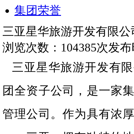
集团荣誉
三亚星华旅游开发有限公
浏览次数：104385次
发布时
三亚星华旅游开发有限
团全资子公司，是一家
管理公司。作为具有浓