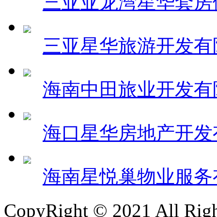
三亚亚龙湾星华套房
三亚星华旅游开发有
海南中田旅业开发有
海口星华房地产开发
海南星悦巢物业服务
CopyRight © 2021 All