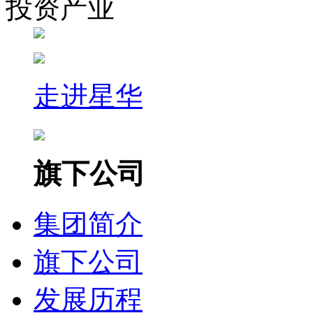
投资产业
走进星华
旗下公司
集团简介
旗下公司
发展历程