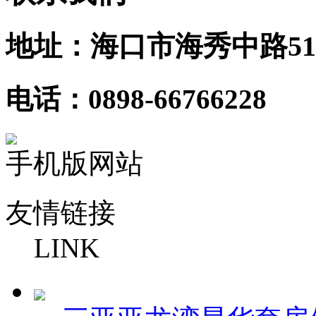
地址：海口市海秀中路51
电话：0898-66766228
手机版网站
友情链接
LINK