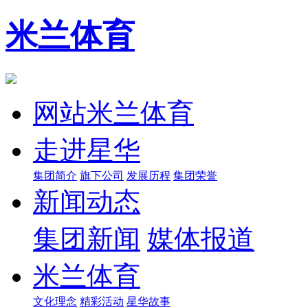
米兰体育
网站米兰体育
走进星华
集团简介
旗下公司
发展历程
集团荣誉
新闻动态
集团新闻
媒体报道
米兰体育
文化理念
精彩活动
星华故事