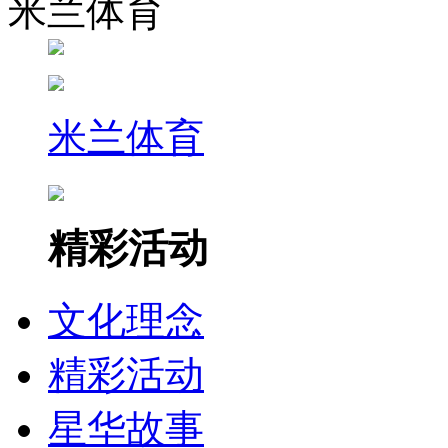
米兰体育
米兰体育
精彩活动
文化理念
精彩活动
星华故事