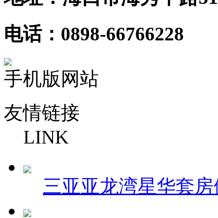
电话：0898-66766228
手机版网站
友情链接
LINK
三亚亚龙湾星华套房