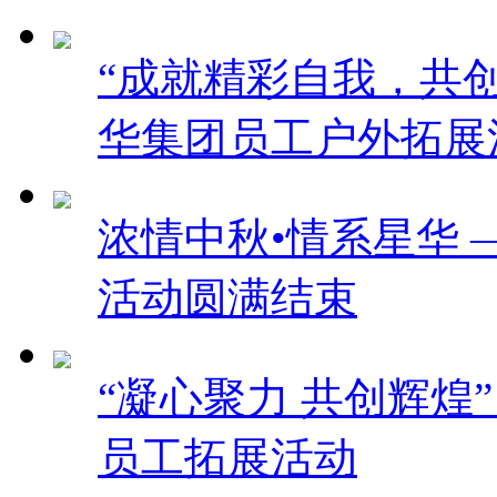
“成就精彩自我，共创
华集团员工户外拓展
浓情中秋•情系星华 
活动圆满结束
“凝心聚力 共创辉煌”
员工拓展活动