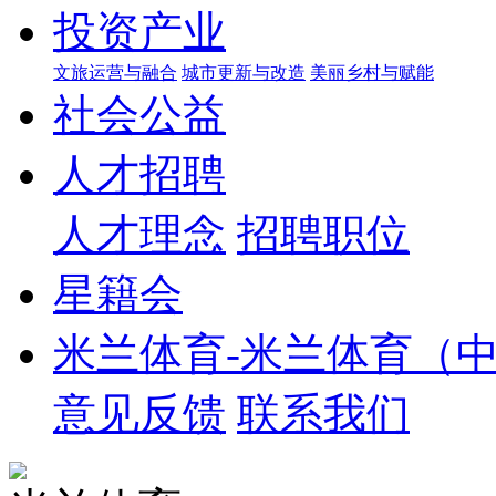
投资产业
文旅运营与融合
城市更新与改造
美丽乡村与赋能
社会公益
人才招聘
人才理念
招聘职位
星籍会
米兰体育-米兰体育（
意见反馈
联系我们